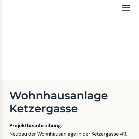
Zum
Inhalt
springen
Wohnhausanlage
Ketzergasse
Wohnhausanlage
Ketzergasse
Projektbeschreibung:
Neubau der Wohnhausanlage in der Ketzergasse 411,