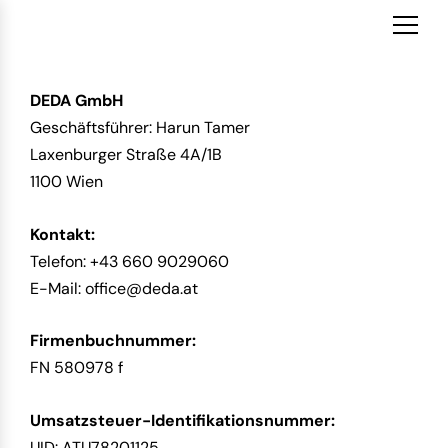
Zum
Inhalt
springen
DEDA GmbH
Geschäftsführer: Harun Tamer
Laxenburger Straße 4A/1B
1100 Wien
Kontakt:
Telefon:
+43 660 9029060
E-Mail:
office@deda.at
Firmenbuchnummer:
FN 580978 f
Umsatzsteuer-Identifikationsnummer:
UID: ATU78201125