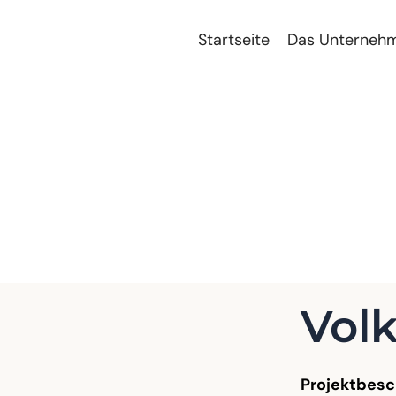
Startseite
Das Unterneh
lkstheater W
Vol
Projektbesc