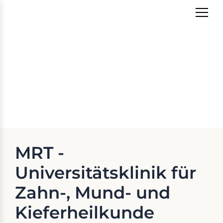
Zum
Inhalt
springen
MRT - Universitätsklinik für
Zahn-, Mund- und
Kieferheilkunde
MRT -
Universitätsklinik für
Zahn-, Mund- und
Kieferheilkunde