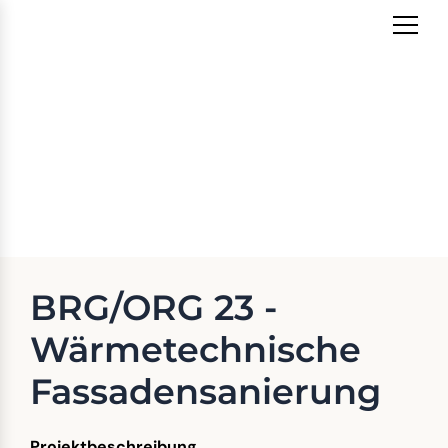
Zum
Inhalt
springen
BRG/ORG 23 -
Wärmetechnische
Fassadensanierung
BRG/ORG 23 -
Wärmetechnische
Fassadensanierung
Projektbeschreibung