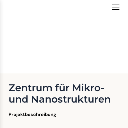
Zum
Inhalt
springen
Zentrum für Mikro- und
Nanostrukturen
Zentrum für Mikro-
und Nanostrukturen
Projektbeschreibung